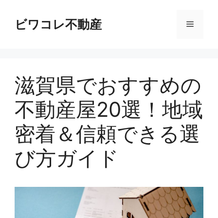
コ
ン
ビワコレ不動産
メ
テ
ン
ニ
ツ
へ
滋賀県でおすすめの
ス
ュ
キ
不動産屋20選！地域
ッ
ー
プ
密着＆信頼できる選
び方ガイド