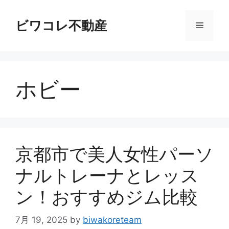
コ
ン
ビワコレ不動産
メ
テ
ン
ニ
ツ
へ
ホビー
ス
ュ
キ
ッ
ー
プ
京都市で美人女性パーソ
ナルトレーナとレッス
ン！おすすめジム比較
7月 19, 2025
by
biwakoreteam