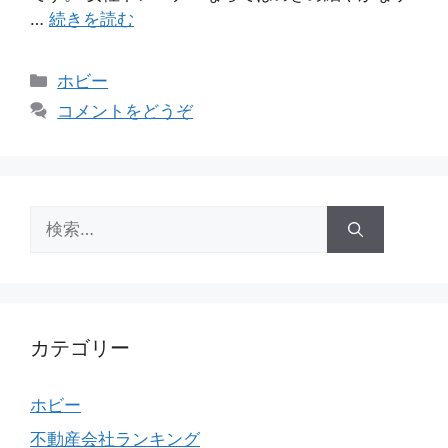
…
続きを読む
カ
ホビー
テ
コメントをどうぞ
ゴ
リ
ー
検
索:
カテゴリー
ホビー
不動産会社ランキング