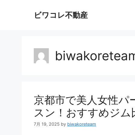
コ
ン
ビワコレ不動産
テ
ン
ツ
へ
ス
biwakoretea
キ
ッ
プ
京都市で美人女性パ
スン！おすすめジム
7月 19, 2025
by
biwakoreteam