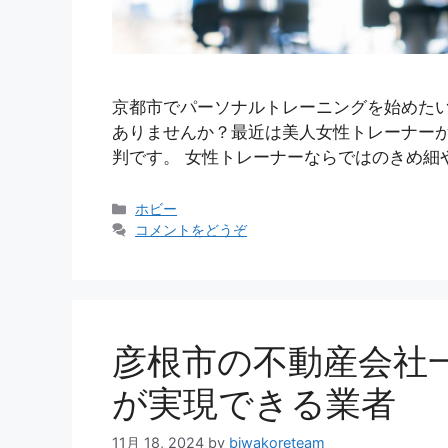
京都市でパーソナルトレーニングを始めた
ありませんか？最近は美人女性トレーナー
判です。 女性トレーナーならではのきめ細
カ
ホビー
テ
コメントをどうぞ
ゴ
リ
ー
彦根市の不動産会社一
が実現できる業者
11月 18, 2024
by
biwakoreteam