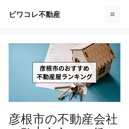
コ
ン
ビワコレ不動産
メ
テ
ン
ニ
ツ
へ
ス
ュ
キ
ッ
ー
プ
彦根市の不動産会社