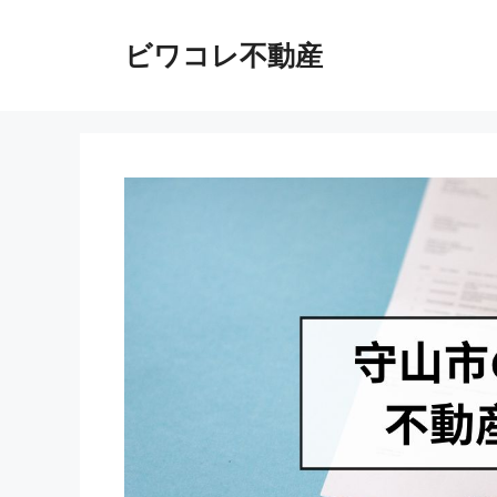
コ
ン
ビワコレ不動産
テ
ン
ツ
へ
ス
キ
ッ
プ