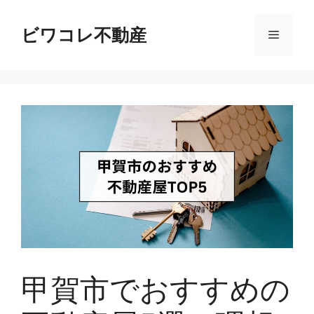
コ
ン
ビワコレ不動産
メ
テ
ン
ニ
ツ
へ
ス
ュ
キ
ッ
ー
プ
甲賀市でおすすめの