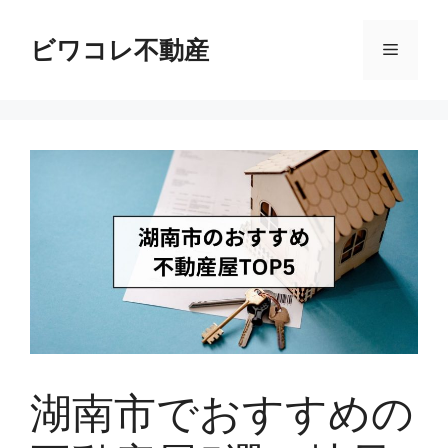
コ
ン
ビワコレ不動産
メ
テ
ン
ニ
ツ
へ
ス
ュ
キ
ッ
ー
プ
湖南市でおすすめの